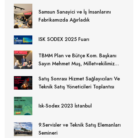
Samsun Sanayici ve İş İnsanlarını
Fabrikamızda Ağırladık
ISK SODEX 2025 Fuarı
TBMM Plan ve Bütçe Kom. Başkanı
Sayın Mehmet Muş, Milletvekilimiz
Sayın Ersan Aksu ,Büyükşehir
Satış Sonrası Hizmet Sağlayıcıları Ve
Belediye Başkanımız Halit Doğan
Teknik Satış Yöneticileri Toplantısı
ziyaretimizde bulundular.
Isk-Sodex 2023 İstanbul
9.Servisler ve Teknik Satış Elemanları
Semineri