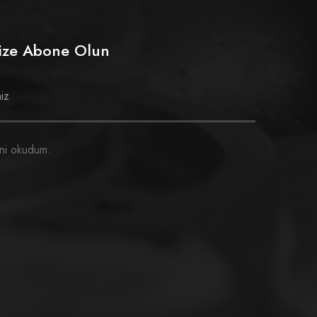
mize Abone Olun
ni okudum.