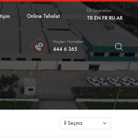
Dil Seçenekleri
etişim
Online Tahsilat
TR
EN
FR
RU
AR
Müşteri Hizmetleri
444 6 365