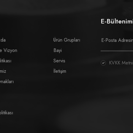
E-Bülteni
zda
Ürün Grupları
e Vizyon
Bayi
itikası
Servis
KVKK Metni
imiz
İletişim
nakları
itikası