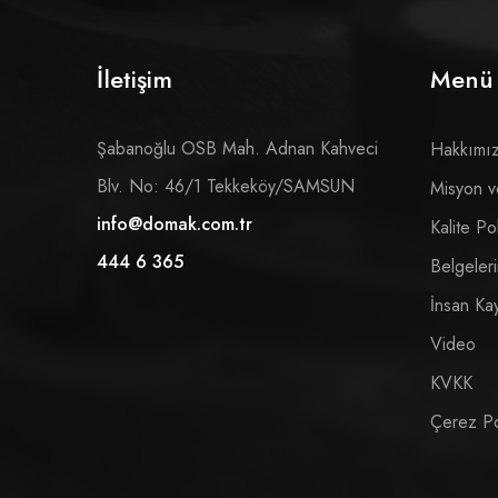
İletişim
Menü
Şabanoğlu OSB Mah. Adnan Kahveci
Hakkımı
Blv. No: 46/1 Tekkeköy/SAMSUN
Misyon v
info@domak.com.tr
Kalite Pol
444 6 365
Belgeler
İnsan Kay
Video
KVKK
Çerez Pol