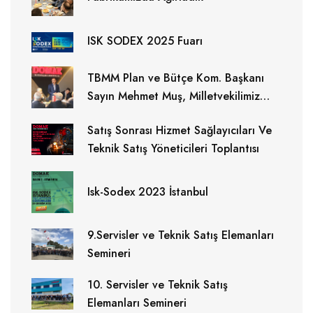
ISK SODEX 2025 Fuarı
TBMM Plan ve Bütçe Kom. Başkanı
Sayın Mehmet Muş, Milletvekilimiz
Sayın Ersan Aksu ,Büyükşehir
Satış Sonrası Hizmet Sağlayıcıları Ve
Belediye Başkanımız Halit Doğan
Teknik Satış Yöneticileri Toplantısı
ziyaretimizde bulundular.
Isk-Sodex 2023 İstanbul
9.Servisler ve Teknik Satış Elemanları
Semineri
10. Servisler ve Teknik Satış
Elemanları Semineri