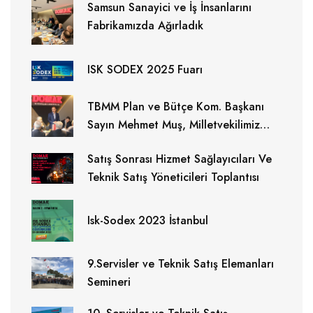
Samsun Sanayici ve İş İnsanlarını
Fabrikamızda Ağırladık
ISK SODEX 2025 Fuarı
TBMM Plan ve Bütçe Kom. Başkanı
Sayın Mehmet Muş, Milletvekilimiz
Sayın Ersan Aksu ,Büyükşehir
Satış Sonrası Hizmet Sağlayıcıları Ve
Belediye Başkanımız Halit Doğan
Teknik Satış Yöneticileri Toplantısı
ziyaretimizde bulundular.
Isk-Sodex 2023 İstanbul
9.Servisler ve Teknik Satış Elemanları
Semineri