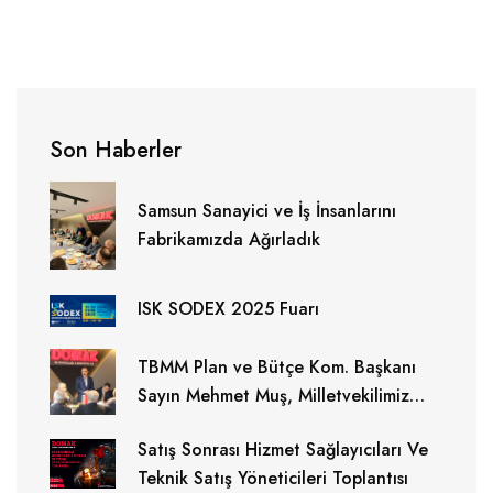
Son Haberler
Samsun Sanayici ve İş İnsanlarını
Fabrikamızda Ağırladık
ISK SODEX 2025 Fuarı
TBMM Plan ve Bütçe Kom. Başkanı
Sayın Mehmet Muş, Milletvekilimiz
Sayın Ersan Aksu ,Büyükşehir
Satış Sonrası Hizmet Sağlayıcıları Ve
Belediye Başkanımız Halit Doğan
Teknik Satış Yöneticileri Toplantısı
ziyaretimizde bulundular.